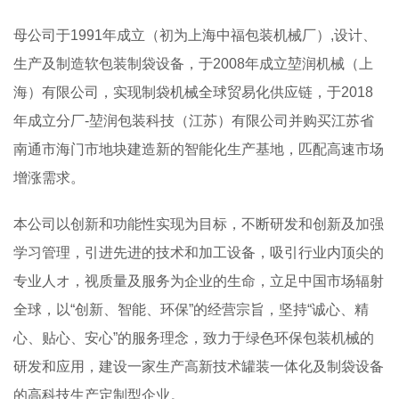
母公司于1991年成立（初为上海中福包装机械厂）,设计、
生产及制造软包装制袋设备，于2008年成立堃润机械（上
海）有限公司，实现制袋机械全球贸易化供应链，于2018
年成立分厂-堃润包装科技（江苏）有限公司并购买江苏省
南通市海门市地块建造新的智能化生产基地，匹配高速市场
增涨需求。
本公司以创新和功能性实现为目标，不断研发和创新及加强
学习管理，引进先进的技术和加工设备，吸引行业内顶尖的
专业人オ，视质量及服务为企业的生命，立足中国市场辐射
全球，以“创新、智能、环保”的经营宗旨，坚持“诚心、精
心、贴心、安心”的服务理念，致力于绿色环保包装机械的
研发和应用，建设一家生产高新技术罐装一体化及制袋设备
的高科技生产定制型企业。